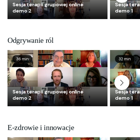
Alonso Award za osiągnięcia w psychodynamicznej
Sesja terapii grupowej online
Sesja tera
terapii grupowej.
demo 2
demo 1
Odgrywanie ról
36 min
32 min
Sesja terapii grupowej online
Sesja tera
demo 2
demo 1
E-zdrowie i innowacje