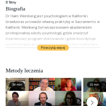
8 filmy
Biografia
Dr Haim Weinberg jest psychologiem w Kalifornii i
Izraeluoraz prowadzi własną praktykę w Sacramento w
Kalifornii. Weinberg był wiceprezesem akademickim
profesjonalnej szkoły psychologii, gdzie stworzył
internetowy program doktorancki i gdzie koordynuje
psychoterapię grupową oraz poradnictwo małżeńskie.
Przeczytaj więcej
Opublikował książki na temat grup internetowych i
społecznej podświadomości. Jest związany z kliniczną
katedrą psychiatrii w UC Davis Medical Center oraz
członkiem Amerykańskiego Stowarzyszenia
Metody leczenia
Psychoterapii Grupowej i Międzynarodowego
Stowarzyszenia Psychoterapii Grupowej. Weinberg jest
również wybitnym członkiem Izraelskiego
36 min
32 min
Stowarzyszenia Psychoterapii Grupowej. Otrzymał
kilka nagród, w tym nagrodę Harold Bernard Group
Psychotherapy Training Award oraz nagrodę Ann