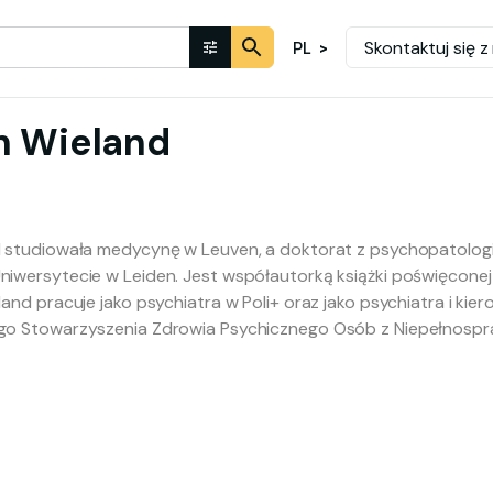
Skontaktuj się z
PL
n
Wieland
d studiowała medycynę w Leuven, a doktorat z psychopatologii
iwersytecie w Leiden. Jest współautorką książki poświęconej 
land pracuje jako psychiatra w Poli+ oraz jako psychiatra i k
go Stowarzyszenia Zdrowia Psychicznego Osób z Niepełnospra