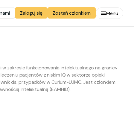
 nami
Zostań członkiem
Zaloguj się
Menu
 w zakresie funkcjonowania intelektualnego na granicy
leczeniu pacjentów z niskim IQ w sektorze opieki
ierownik ds. przypadków w Curium-LUMC. Jest członkiem
wnością Intelektualną (EAMHID).