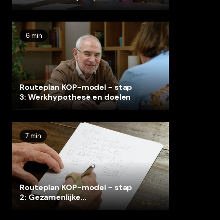
name de P)
6 min
Routeplan KOP-model - stap
3: Werkhypothese en doelen
7 min
Routeplan KOP-model - stap
2: Gezamenlijke
probleemdefinitie