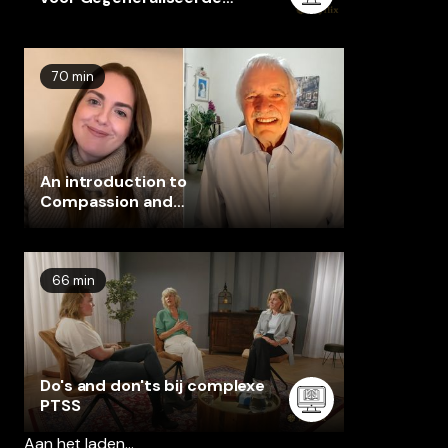
Angststoornis Masterclass
70 min
An introduction to
Compassion and
Compassion-Focused
Therapy
66 min
Do's and don'ts bij complexe
PTSS
Aan het laden…