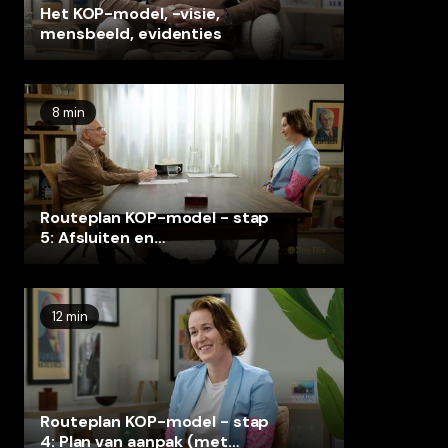
Het KOP-model, -visie,
mensbeeld, evidenties
8 min
Routeplan KOP-model - stap
5: Afsluiten en
terugvalpreventie
12 min
Routeplan KOP-model - stap
4: Plan van aanpak (met