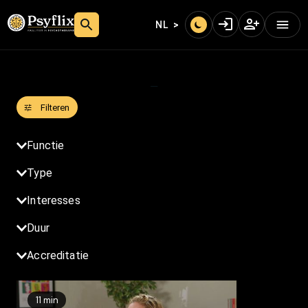
NL
_
Filteren
Niveau
Functie
Type
Interesses
Duur
Accreditatie
11 min