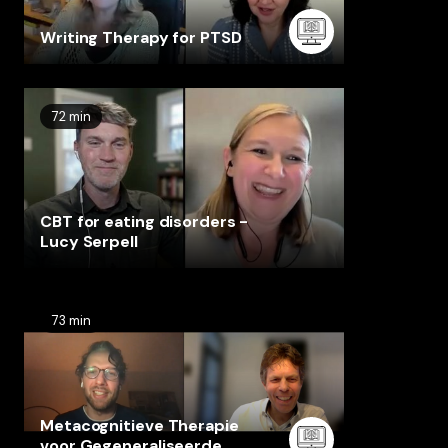
Writing Therapy for PTSD
72 min
CBT for eating disorders -
Lucy Serpell
73 min
Metacognitieve Therapie
voor Gegeneraliseerde