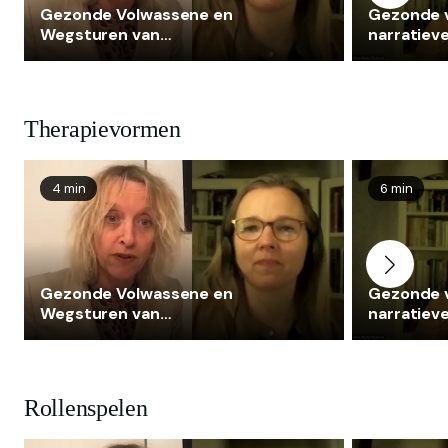
Gezonde Volwassene en
Gezonde 
Wegsturen van
narratiev
Ondermijnende Kant
toekomst
Therapievormen
4 min
6 min
Gezonde Volwassene en
Gezonde 
Wegsturen van
narratiev
Ondermijnende Kant
toekomst
Rollenspelen