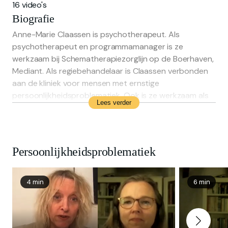
16 video's
Biografie
Anne-Marie Claassen is psychotherapeut. Als
psychotherapeut en programmamanager is ze
werkzaam bij Schematherapiezorglijn op de Boerhaven,
Mediant. Als regiebehandelaar is Claassen verbonden
aan de kliniek voor mensen met ernstige
persoonlijkheidsproblematiek. Ook is ze werkzaam als
Lees verder
supervisor NVP en supervisor schematherapie.
Claassen is gespecialiseerd in het trainen van
multidisciplinaire teams binnen het kader van
samenhangend behandelen. Zij geeft les in
Persoonlijkheidsproblematiek
schematherapie en groepsprocessen. Claassen is
hoofdredacteur van het praktijkgerichte vaktijdschrift
PsyXpert. Samen met Jenny Broersen heeft Claassen
4 min
6 min
het boek ‘Schematherapie en de gezonde volwassene’
uitgegeven en geeft zij workshops over deze module.