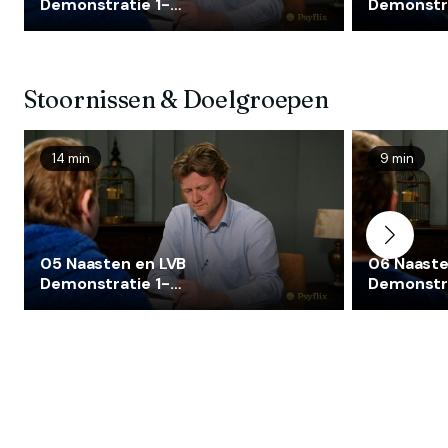
Demonstratie 1-
Demonstra
Samenwerken tijdens de
Dwanghan
Holistische theorie
Stoornissen & Doelgroepen
14 min
9 min
05 Naasten en LVB
06 Naaste
Demonstratie 1-
Demonstra
Samenwerken tijdens de
Dwanghan
Holistische theorie