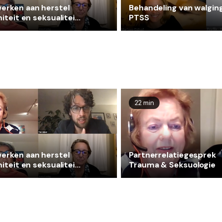
erken aan herstel
Behandeling van walging
miteit en seksualiteit
PTSS
eel misbruik
22 min
erken aan herstel
Partnerrelatiegesprek
miteit en seksualiteit
Trauma & Seksuologie
eel misbruik