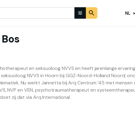
NL
Bos
hotherapeut en seksuoloog NVVS en heeft jarenlange ervaring 
seksuoloog NVVS in Hoorn bij GGZ-Noord-Holland Noord; on
ematiek. Nu werkt Jannetta bij Arq Centrum ’45 met mensen die 
S, NVP en VEN, psychotraumatherapeut en systeemtherapeut. 
doet zij dat via Arq International.