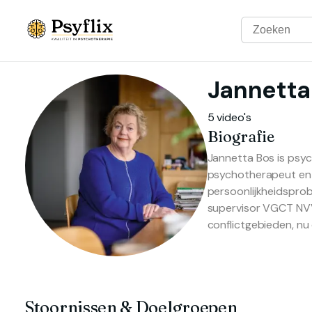
Jannetta
5 video's
Biografie
Jannetta Bos is psyc
psychotherapeut en 
persoonlijkheidsprobl
supervisor VGCT NVV
conflictgebieden, nu 
Stoornissen & Doelgroepen