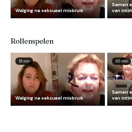
Samen w
Walging na seksueel misbruik
van inti
na seksu
Rollenspelen
18 min
65 min
Samen w
Walging na seksueel misbruik
van inti
na seksu