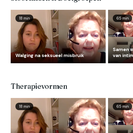
18 min
65 min
Samen w
Walging na seksueel misbruik
van inti
na seksu
Therapievormen
18 min
65 min