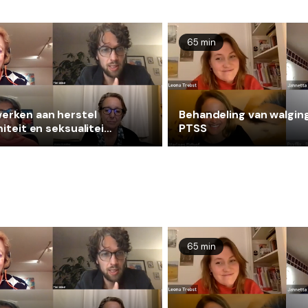
65 min
erken aan herstel
Behandeling van walging
miteit en seksualiteit
PTSS
eel misbruik
65 min