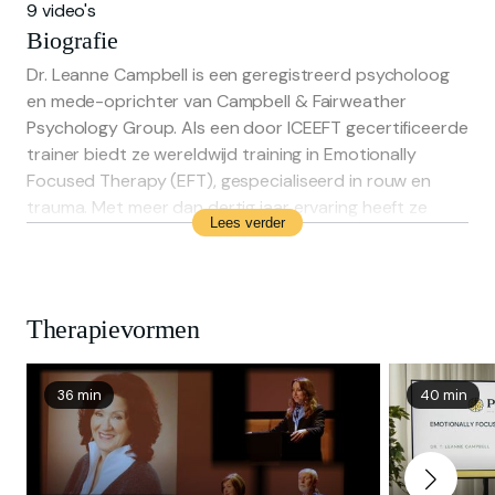
9 video's
Biografie
Dr. Leanne Campbell is een geregistreerd psycholoog
en mede-oprichter van Campbell & Fairweather
Psychology Group. Als een door ICEEFT gecertificeerde
trainer biedt ze wereldwijd training in Emotionally
Focused Therapy (EFT), gespecialiseerd in rouw en
trauma. Met meer dan dertig jaar ervaring heeft ze
Lees verder
talloze individuen, stellen en gezinnen geholpen. Dr.
Campbell co-auteurde "A Primer for Emotionally
Focused Individual Therapy (EFIT)" met Dr. Sue Johnson
in 2022.
Therapievormen
36 min
40 min