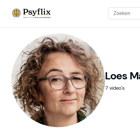
Loes
M
7 video's