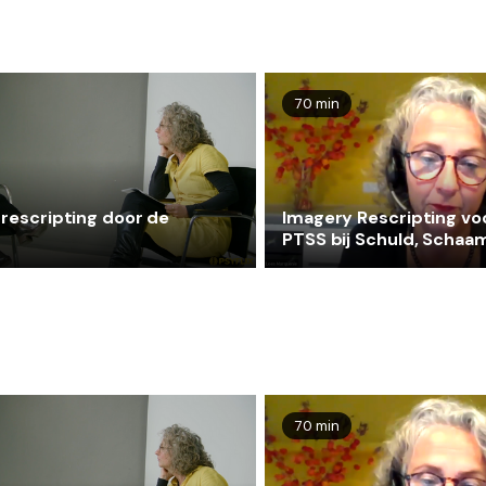
70 min
rescripting door de
Imagery Rescripting vo
PTSS bij Schuld, Schaa
en Woede - met Loes
Marquenie
70 min