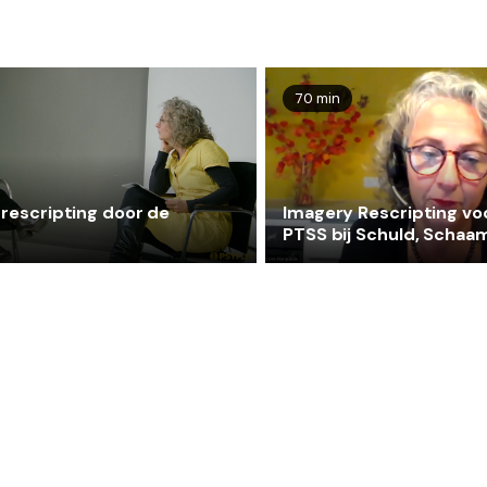
70 min
rescripting door de
Imagery Rescripting vo
PTSS bij Schuld, Schaa
en Woede - met Loes
Marquenie