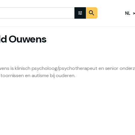
NL
ld
Ouwens
ens is klinisch psycholoog/psychotherapeut en senior onderzo
stoornissen en autisme bij ouderen.