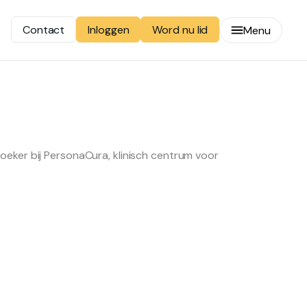
Contact
Word nu lid
Inloggen
Menu
eker bij PersonaCura, klinisch centrum voor