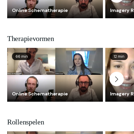
Online Schematherapie
Imagery R
Therapievormen
66 min
12 min
Online Schematherapie
Imagery R
Rollenspelen