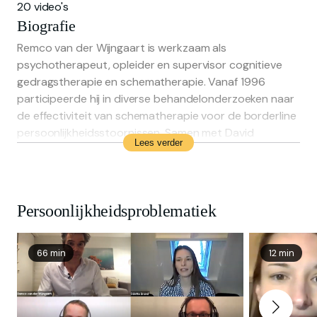
20 video's
Biografie
Remco van der Wijngaart is werkzaam als
psychotherapeut, opleider en supervisor cognitieve
gedragstherapie en schematherapie. Vanaf 1996
participeerde hij in diverse behandelonderzoeken naar
de effectiviteit van schematherapie voor de borderline
persoonlijkheidsstoornissen. Samen met David
Lees verder
Bernstein heeft hij vanaf 2007 trainingen verzorgd in
de forensische setting en therapeuten in die
behandelstudie beoordeeld op hun competentie als
schematherapeut. Hij geeft wereldwijd trainingen,
Persoonlijkheidsproblematiek
lezingen en supervisie in schematherapie en heeft aan
diverse dvd-projecten op het gebied van
schematherapie gewerkt. Remco was tussen 2016 en
66 min
12 min
2018 vicepresident van de ISST (International Society