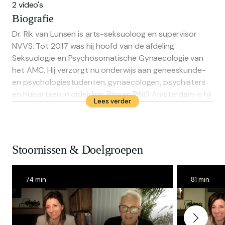
2 video's
Biografie
Dr. Rik van Lunsen is arts-seksuoloog en supervisor
NVVS. Tot 2017 was hij hoofd van de afdeling
Seksuologie en Psychosomatische Gynaecologie van
het AMC. Hij verzorgt nu onderwijs aan geneeskunde-
en psychologiestudenten, gynaecologen, psychiaters
en huisartsen in opleiding. Binnen RINO Amsterdam is hij
Lees verder
sinds 1992 medeverantwoordelijk voor de opleiding
Seksuologie. Sinds 2008 is hij ook als hoofdopleider van
de opleiding Aanvullende Seksualiteits Hulpverlening
(ASH) verbonden aan Sense, het landelijk programma
Stoornissen & Doelgroepen
seksuele gezondheid voor jongeren tot 25 jaar.
74 min
81 min