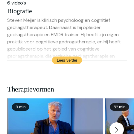
6 video's
Biografie
Steven Meijer is klinisch psycholoog en cognitief
gedragstherapeut. Daarnaast is hij opleider
gedragstherapie en EMDR trainer. Hij heeft zijn eigen
praktijk voor cognitieve gedragstherapie, en hij heeft
gepubliceerd op het gebied van cognitieve
gedragstherapie, dialectische gedragstherapie en
Lees verder
EMDR.
Therapievormen
9 min
52 min