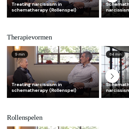
interpersoonlijke relaties.
Treating narcissism in
Schemath
schematherapy (Rollenspel)
narcissis
Therapievormen
9 min
84 min
Treating narcissism in
Schemath
schematherapy (Rollenspel)
narcissis
Rollenspelen