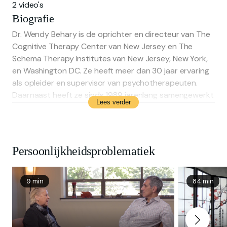
2 video's
Biografie
Dr. Wendy Behary is de oprichter en directeur van The
Cognitive Therapy Center van New Jersey en The
Schema Therapy Institutes van New Jersey, New York,
en Washington DC. Ze heeft meer dan 30 jaar ervaring
als opleider en supervisor van psychotherapeuten.
Daarnaast heeft ze sinds 1989 jarenlang samengewerkt
Lees verder
met Dr. Jeffrey Young, de psycholoog die
schematherapie ontwikkeld heeft. Tussen 2010 en 2014
was ze de voorzitter van het bestuur van de
International Society of Schema Therapy. Tevens is
Persoonlijkheidsproblematiek
Wendy de auteur van het boek “Disarming the
Narcissist”, uitgebracht in 10 verschillende talen. Zij is
dan ook gespecialiseerd in het behandelen van
9 min
84 min
narcisten en mensen in de nabijheid van een narcist, en
is internationaal spreker op het gebied van
schematherapie, narcisme, boosheid en